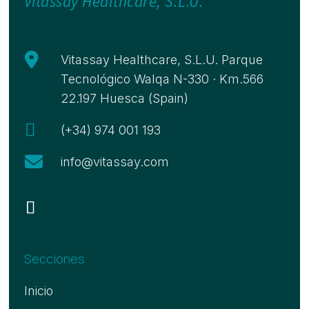
Vitassay Healthcare, S.L.U.

Vitassay Healthcare, S.L.U. Parque
Tecnológico Walqa N-330 · Km.566
22.197 Huesca (Spain)

(+34) 974 001 193

info@vitassay.com
Secciones
Inicio