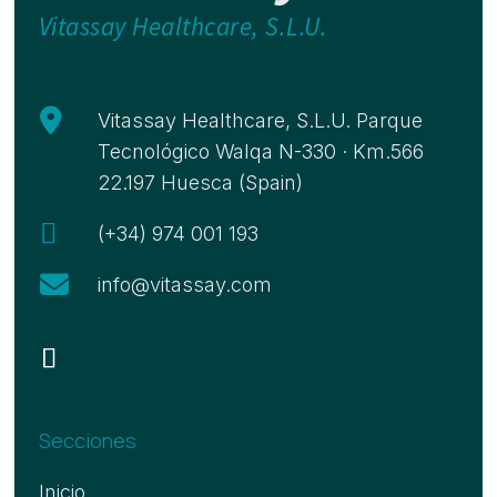
Vitassay Healthcare, S.L.U.

Vitassay Healthcare, S.L.U. Parque
Tecnológico Walqa N-330 · Km.566
22.197 Huesca (Spain)

(+34) 974 001 193

info@vitassay.com
Secciones
Inicio