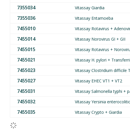
7355034
Vitassay Giardia
7355036
Vitassay Entamoeba
7455010
Vitassay Rotavirus + Adenovi
7455014
Vitassay Norovirus GI + GII
7455015
Vitassay Rotavirus + Norovir
7455021
Vitassay H. pylori + Transferr
7455023
Vitassay Clostridium difficile
7455027
Vitassay EHEC VT1 + VT2
7455031
Vitassay Salmonella typhi + p
7455032
Vitassay Yersinia enterocoliti
7455035
Vitassay Crypto + Giardia