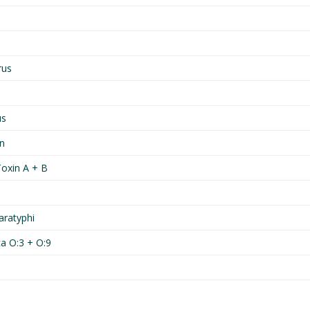
rus
us
in
 Toxin A + B
aratyphi
ca O:3 + O:9