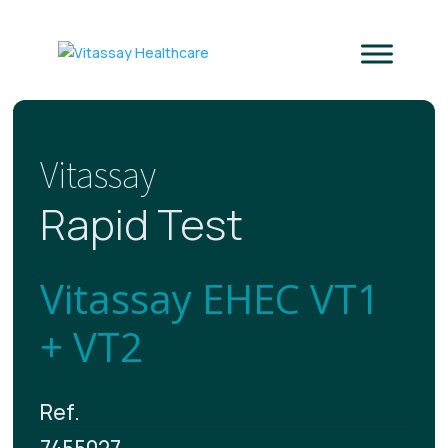
Vitassay
Rapid Test
Vitassay EHEC VT1
+ VT2
Ref.