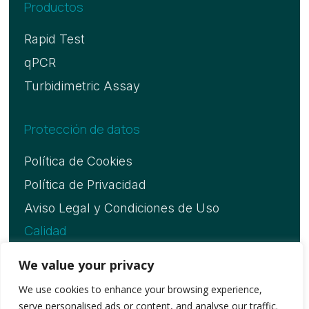
Productos
Rapid Test
qPCR
Turbidimetric Assay
Protección de datos
Política de Cookies
Política de Privacidad
Aviso Legal y Condiciones de Uso
Calidad
Certificado ISO 13485
We value your privacy
We use cookies to enhance your browsing experience,
serve personalised ads or content, and analyse our traffic.