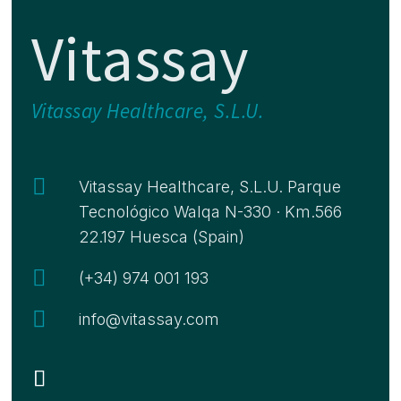
Vitassay
Vitassay Healthcare, S.L.U.

Vitassay Healthcare, S.L.U. Parque
Tecnológico Walqa N-330 · Km.566
22.197 Huesca (Spain)

(+34) 974 001 193

info@vitassay.com