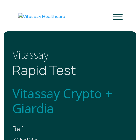
Vitassay
Rapid Test
Vitassay Crypto +
Giardia
Ref.