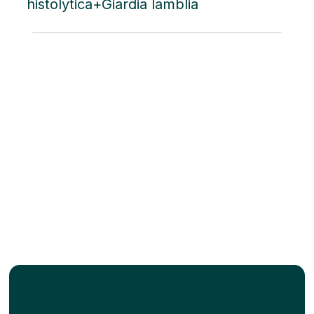
histolytica+Giardia lamblia