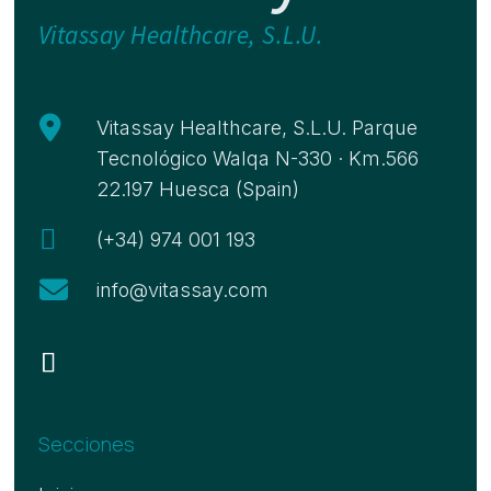
Vitassay Healthcare, S.L.U.

Vitassay Healthcare, S.L.U. Parque
Tecnológico Walqa N-330 · Km.566
22.197 Huesca (Spain)

(+34) 974 001 193

info@vitassay.com
Secciones