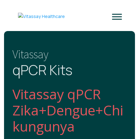
Vitassay
qPCR Kits
Vitassay qPCR
Zika+Dengue+Chi
kungunya