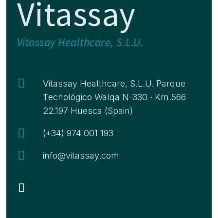
Vitassay
Vitassay Healthcare, S.L.U.

Vitassay Healthcare, S.L.U. Parque
Tecnológico Walqa N-330 · Km.566
22.197 Huesca (Spain)

(+34) 974 001 193

info@vitassay.com