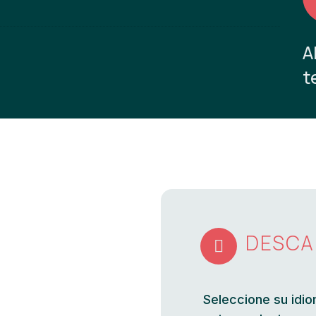
A
t
DESCA

Seleccione su idio