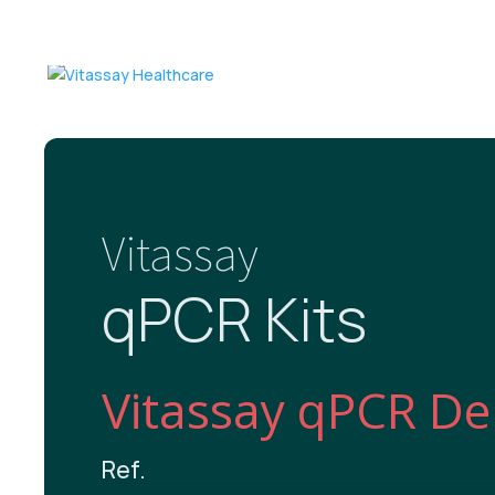
Vitassay
qPCR Kits
Vitassay qPCR D
Ref.