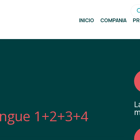
Bús
de
pro
INICIO
COMPAÑÍA
P
L
engue 1+2+3+4
m