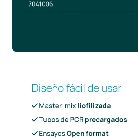
7041006
Diseño fácil de usar
Master-mix
liofilizada
Tubos de PCR
precargados
Ensayos
Open format