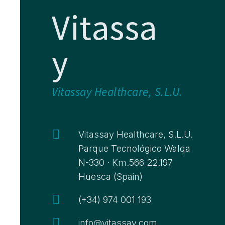
Vitassa
y
Vitassay Healthcare, S.L.U.

Vitassay Healthcare, S.L.U.
Parque Tecnológico Walqa
N-330 · Km.566 22.197
Huesca (Spain)

(+34) 974 001 193

info@vitassay.com