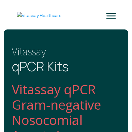
Vitassay
qPCR Kits
Vitassay qPCR
Gram-negative
Nosocomial