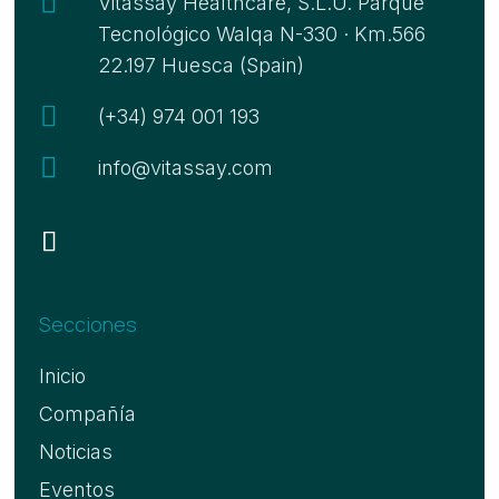

Vitassay Healthcare, S.L.U. Parque
Tecnológico Walqa N-330 · Km.566
22.197 Huesca (Spain)

(+34) 974 001 193

info@vitassay.com
Secciones
Inicio
Compañía
Noticias
Eventos