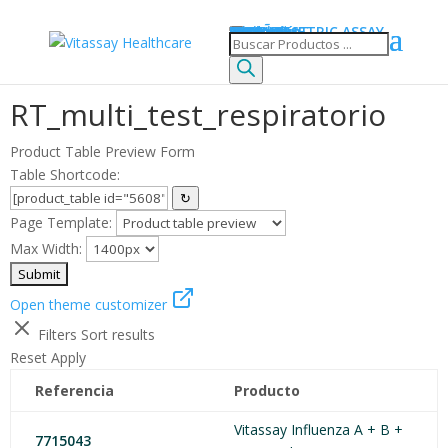
Búsqueda de productos
Inicio
Compañía
Productos
RAPID TEST
qPCR
TURBIDIMETRIC ASSAY
Noticias
Eventos
Contacto
ENGLISH
ESPAÑOL
RT_multi_test_respiratorio
Product Table Preview Form
Table Shortcode:
↻
Page Template:
Max Width:
Open theme customizer
Filters
Sort results
Reset
Apply
Referencia
Producto
Vitassay Influenza A + B +
7715043