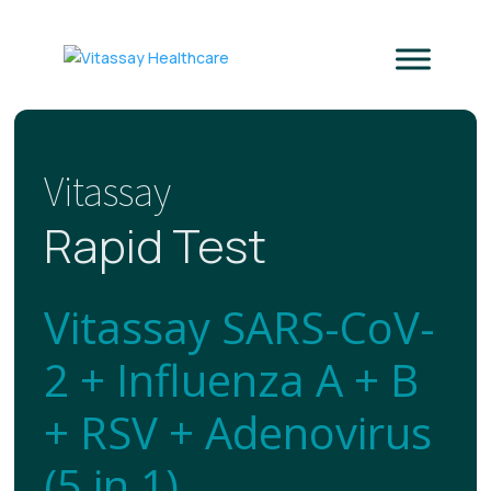
Vitassay
Rapid Test
Vitassay SARS-CoV-
2 + Influenza A + B
+ RSV + Adenovirus
(5 in 1)