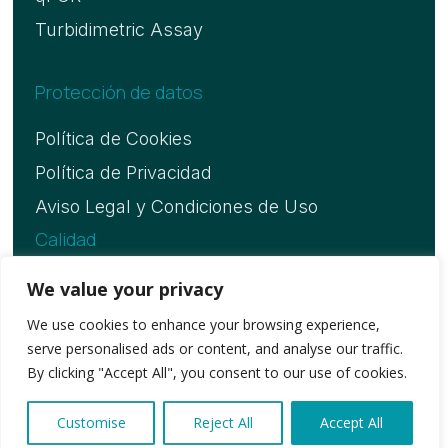
Turbidimetric Assay
Protección de datos
Política de Cookies
Política de Privacidad
Aviso Legal y Condiciones de Uso
Calidad
Certificado ISO 13485
We value your privacy
We use cookies to enhance your browsing experience,
serve personalised ads or content, and analyse our traffic.
Copyright © 2026. Vitassay Healthcare, S.L.U
By clicking "Accept All", you consent to our use of cookies.
Customise
Reject All
Accept All