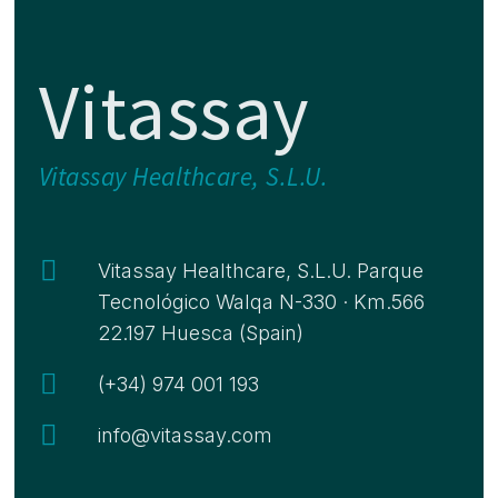
Vitassay
Vitassay Healthcare, S.L.U.

Vitassay Healthcare, S.L.U. Parque
Tecnológico Walqa N-330 · Km.566
22.197 Huesca (Spain)

(+34) 974 001 193

info@vitassay.com