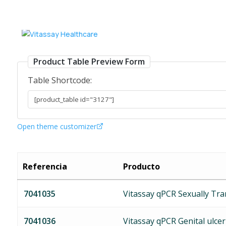
PCR_Sexual
Product Table Preview Form
Table Shortcode:
Open theme customizer
Referencia
Producto
7041035
Vitassay qPCR Sexually Tra
7041036
Vitassay qPCR Genital ulcer