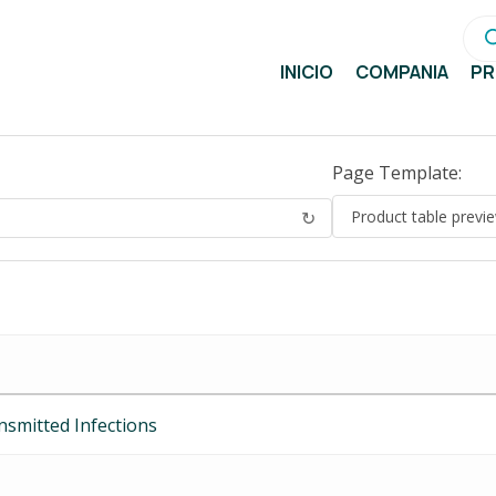
Bús
de
pro
INICIO
COMPAÑÍA
P
Page Template:
↻
nsmitted Infections