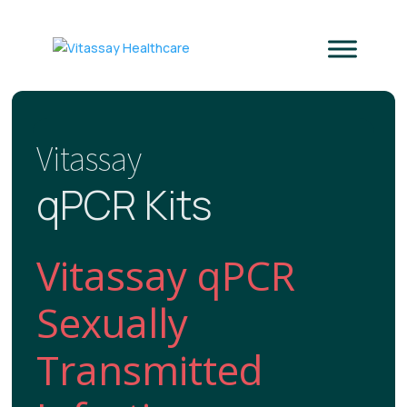
Vitassay
qPCR Kits
Vitassay qPCR
Sexually
Transmitted