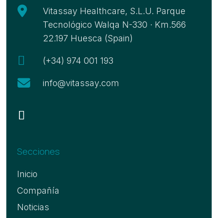

Vitassay Healthcare, S.L.U. Parque
Tecnológico Walqa N-330 · Km.566
22.197 Huesca (Spain)

(+34) 974 001 193

info@vitassay.com
Secciones
Inicio
Compañía
Noticias