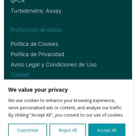
qPCR
Turbidimetric Assay
Protección de datos
Política de Cookies
Política de Privacidad
Aviso Legal y Condiciones de Uso
Calidad
Certificado ISO 13485
We value your privacy
We use cookies to enhance your browsing experience,
serve personalised ads or content, and analyse our traffic.
Copyright © 2026. Vitassay Healthcare, S.L.U
By clicking "Accept All", you consent to our use of cookies.
Customise
Reject All
Accept All