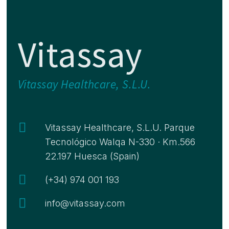
Vitassay
Vitassay Healthcare, S.L.U.

Vitassay Healthcare, S.L.U. Parque
Tecnológico Walqa N-330 · Km.566
22.197 Huesca (Spain)

(+34) 974 001 193

info@vitassay.com