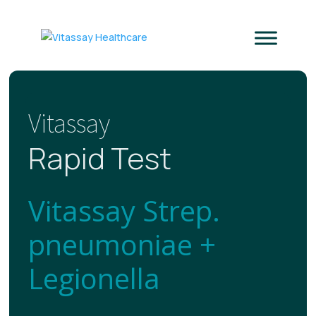
Vitassay
Rapid Test
Vitassay Strep.
pneumoniae +
Legionella