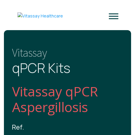
Vitassay
qPCR Kits
Vitassay qPCR
Aspergillosis
Ref.