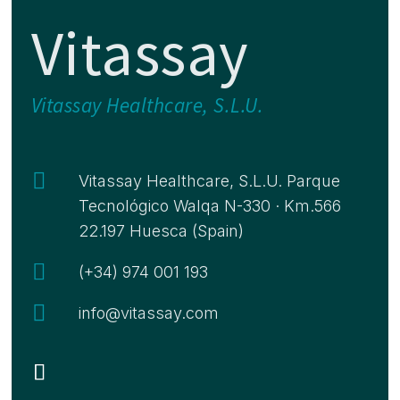
Vitassay
Vitassay Healthcare, S.L.U.

Vitassay Healthcare, S.L.U. Parque
Tecnológico Walqa N-330 · Km.566
22.197 Huesca (Spain)

(+34) 974 001 193

info@vitassay.com