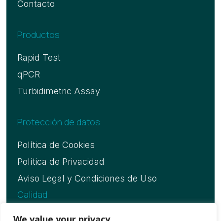
Contacto
Productos
Rapid Test
qPCR
Turbidimetric Assay
Protección de datos
Política de Cookies
Política de Privacidad
Aviso Legal y Condiciones de Uso
Calidad
Certificado ISO 13485
We value your privacy