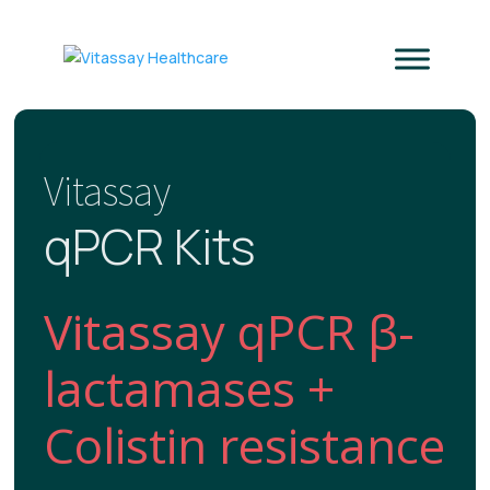
Vitassay
qPCR Kits
Vitassay qPCR β-
lactamases +
Colistin resistance