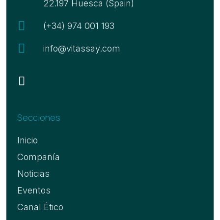
22.197 Huesca (Spain)

(+34) 974 001 193

info@vitassay.com
Secciones
Inicio
Compañía
Noticias
Eventos
Canal Ético