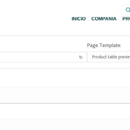
Bús
de
prod
INICIO
COMPAÑÍA
PR
Page Template:
↻