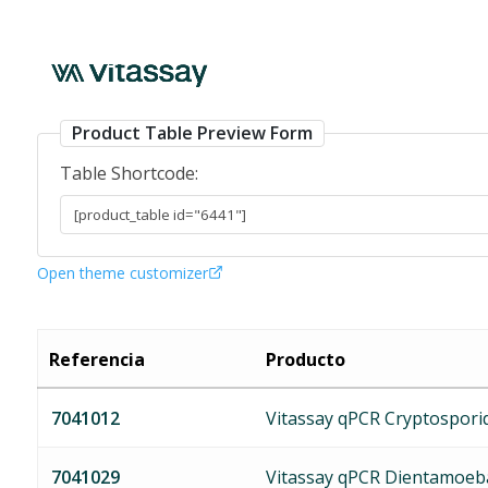
PCR_GAstro_Parasitos
Product Table Preview Form
Table Shortcode:
Open theme customizer
Referencia
Producto
7041012
Vitassay qPCR Cryptospori
7041029
Vitassay qPCR Dientamoeba 