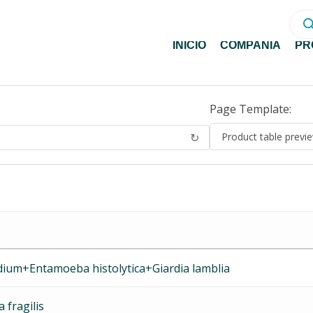
Bús
de
prod
INICIO
COMPAÑÍA
PR
Page Template:
↻
dium+Entamoeba histolytica+Giardia lamblia
fragilis