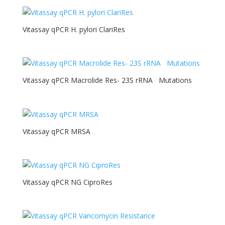
Vitassay qPCR H. pylori ClariRes
Vitassay qPCR Macrolide Res- 23S rRNA Mutations
Vitassay qPCR MRSA
Vitassay qPCR NG CiproRes