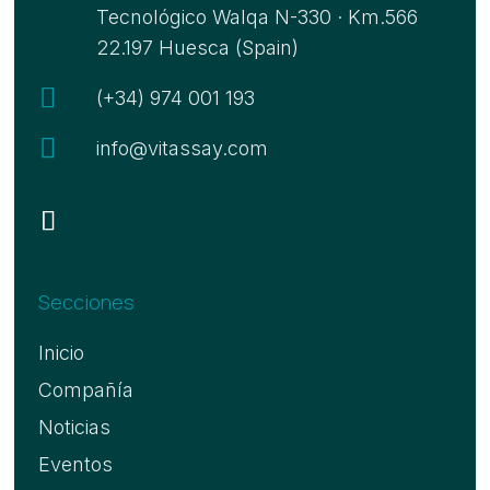
Tecnológico Walqa N-330 · Km.566
22.197 Huesca (Spain)

(+34) 974 001 193

info@vitassay.com
Secciones
Inicio
Compañía
Noticias
Eventos